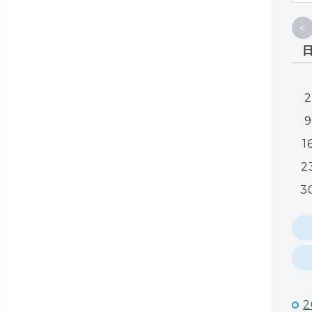
<
2
9
1
2
3
2