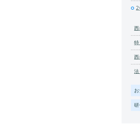
2
西
特
西
法
お
研