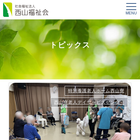
tog
nav
トピックス
特別養護老人ホーム西山寮
西山寮老人デイサービスセンター