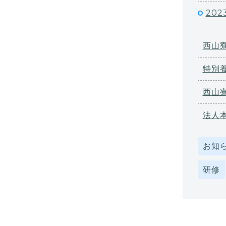
202
西山
特別
西山
法人
お知
研修