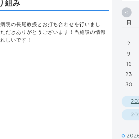
り組み
<
日
大病院の長尾教授とお打ち合わせを行いまし
いただきありがとうございます！当施設の情報
うれしいです！
2
9
16
23
30
20
20
202